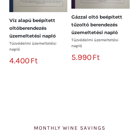
Gázzal oltó beépített
Víz alapú beépített
Hő
tűzoltó berendezés
oltóberendezés
re
üzemeltetési napló
üzemeltetési napló
n
Tűzvédelmi üzemeltetési
Tűzvédelmi üzemeltetési
Tű
napló
napló
na
5.990
Ft
4.400
Ft
3
MONTHLY WINE SAVINGS