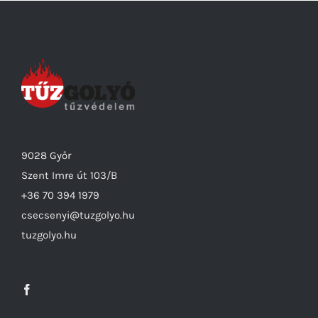
9028 Győr
Szent Imre út 103/B
+36 70 394 1979
csecsenyi@tuzgolyo.hu
tuzgolyo.hu