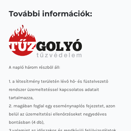
További információk:
A napló három részből áll:
1. a létesítmény területén lévő hő- és füstelvezető
rendszer üzemeltetéssel kapcsolatos adatait
tartalmazza,
2. magában foglal egy eseménynaplós fejezetet, azon
belül az üzemeltetési ellenőrzéseket negyedéves
bontásban (4 db),
3.valamint az időszakos és rendkívüli felülvizsgálatok,