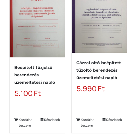
Gázzal oltó beépített
Beépített tűzjelző
tűzoltó berendezés
berendezés
üzemeltetési napló
üzemeltetési napló
5.990
Ft
5.100
Ft
Kosárba
Részletek
Kosárba
Részletek
teszem
teszem