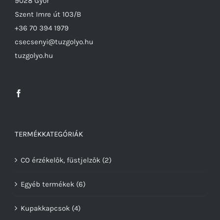
9028 Győr
Szent Imre út 103/B
+36 70 394 1979
csecsenyi@tuzgolyo.hu
tuzgolyo.hu
TERMÉKKATEGÓRIÁK
CO érzékelők, füstjelzők
(2)
Egyéb termékek
(6)
Kupakkapcsok
(4)