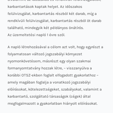
karbantartások kaptak helyet. Az időszakos
felülvizsgálat, karbantartás részből két darab, míg a
rendkívüli felülvizsgálat, karbantartás részből öt darab
található, mindegyik két példányos önátírós.
Az üzemeltetési napló 1 évre szól.
A napló létrehozásával a célom azt volt, hogy egyrészt a
folyamatosan változó jogszabályi környezet
nyomonkövetésem, másrészt egy olyan szakmai
formanyomtatvány hozzak létre, – visszanyúlva a
korábbi OTSZ-ekben foglalt elfogadott gyakorlathoz –
amely magában foglalja a vonatkozó jogszabályi
előírásokat, kötelezettségeket, szabályokat, valamint a
karbantartó, szolgáltató társaságok (cégek) által
megfogalmazott a gyakorlatban hiányolt előírásokat.