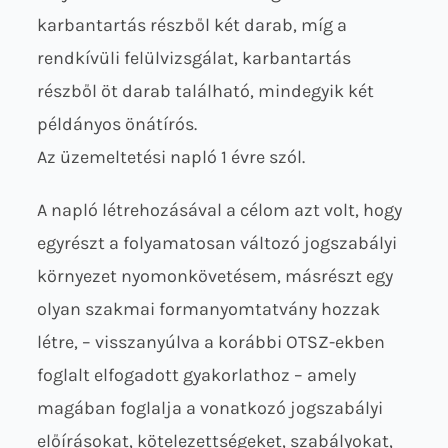
karbantartás részből két darab, míg a
rendkívüli felülvizsgálat, karbantartás
részből öt darab található, mindegyik két
példányos önátírós.
Az üzemeltetési napló 1 évre szól.
A napló létrehozásával a célom azt volt, hogy
egyrészt a folyamatosan változó jogszabályi
környezet nyomonkövetésem, másrészt egy
olyan szakmai formanyomtatvány hozzak
létre, – visszanyúlva a korábbi OTSZ-ekben
foglalt elfogadott gyakorlathoz – amely
magában foglalja a vonatkozó jogszabályi
előírásokat, kötelezettségeket, szabályokat,