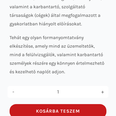
valamint a karbantartó, szolgáltató
társaságok (cégek) által megfogalmazott a
gyakorlatban hiányolt előírásokat.
Tehát egy olyan formanyomtatvány
elkészítése, amely mind az üzemeltetők,
mind a felülvizsgálók, valamint karbantartó
személyek részére egy könnyen értelmezhető
és kezelhető naplót adjon.
Hő-
és
KOSÁRBA TESZEM
füstelvezető