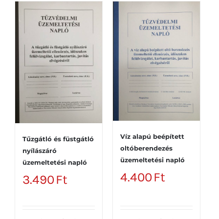
Víz alapú beépített
Tűzgátló és füstgátló
oltóberendezés
nyílászáró
üzemeltetési napló
üzemeltetési napló
4.400
Ft
3.490
Ft