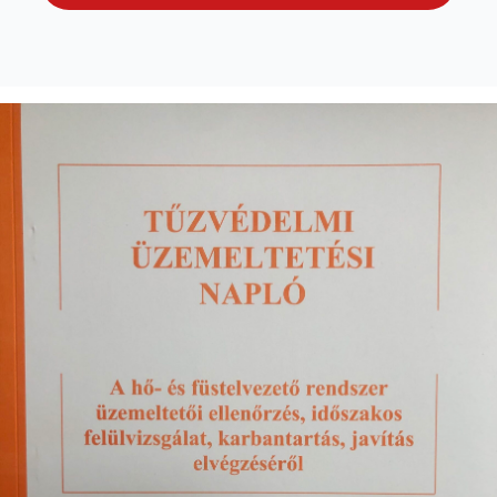
rendszer
üzemeltetési
napló
mennyiség