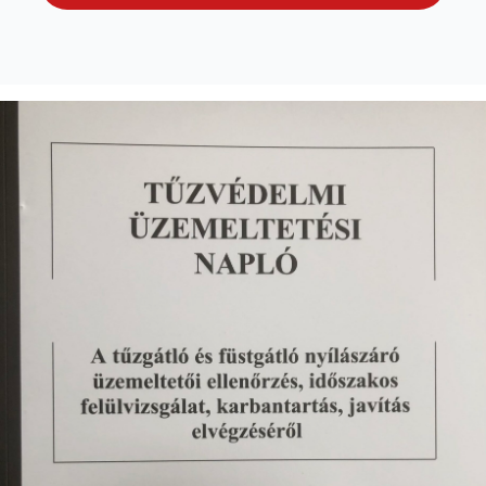
nyílászáró
üzemeltetési
napló
mennyiség