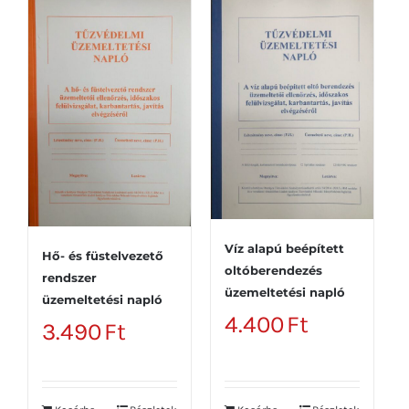
Víz alapú beépített
Hő- és füstelvezető
oltóberendezés
rendszer
üzemeltetési napló
üzemeltetési napló
4.400
Ft
3.490
Ft