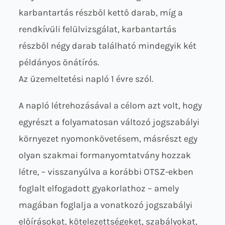
karbantartás részből kettő darab, míg a
rendkívüli felülvizsgálat, karbantartás
részből négy darab található mindegyik két
példányos önátírós.
Az üzemeltetési napló 1 évre szól.
A napló létrehozásával a célom azt volt, hogy
egyrészt a folyamatosan változó jogszabályi
környezet nyomonkövetésem, másrészt egy
olyan szakmai formanyomtatvány hozzak
létre, – visszanyúlva a korábbi OTSZ-ekben
foglalt elfogadott gyakorlathoz – amely
magában foglalja a vonatkozó jogszabályi
előírásokat, kötelezettségeket, szabályokat,