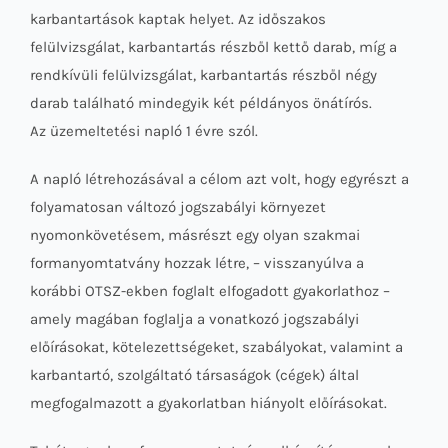
karbantartások kaptak helyet. Az időszakos
felülvizsgálat, karbantartás részből kettő darab, míg a
rendkívüli felülvizsgálat, karbantartás részből négy
darab található mindegyik két példányos önátírós.
Az üzemeltetési napló 1 évre szól.
A napló létrehozásával a célom azt volt, hogy egyrészt a
folyamatosan változó jogszabályi környezet
nyomonkövetésem, másrészt egy olyan szakmai
formanyomtatvány hozzak létre, – visszanyúlva a
korábbi OTSZ-ekben foglalt elfogadott gyakorlathoz –
amely magában foglalja a vonatkozó jogszabályi
előírásokat, kötelezettségeket, szabályokat, valamint a
karbantartó, szolgáltató társaságok (cégek) által
megfogalmazott a gyakorlatban hiányolt előírásokat.