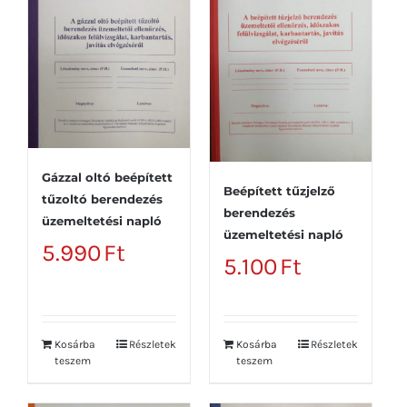
Gázzal oltó beépített
Beépített tűzjelző
tűzoltó berendezés
berendezés
üzemeltetési napló
üzemeltetési napló
5.990
Ft
5.100
Ft
Kosárba
Részletek
Kosárba
Részletek
teszem
teszem