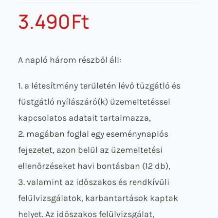
3.490
Ft
A napló három részből áll:
1. a létesítmény területén lévő tűzgátló és
füstgátló nyílászáró(k) üzemeltetéssel
kapcsolatos adatait tartalmazza,
2. magában foglal egy eseménynaplós
fejezetet, azon belül az üzemeltetési
ellenőrzéseket havi bontásban (12 db),
3. valamint az időszakos és rendkívüli
felülvizsgálatok, karbantartások kaptak
helyet. Az időszakos felülvizsgálat,