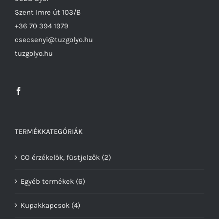
Szent Imre út 103/B
+36 70 394 1979
csecsenyi@tuzgolyo.hu
tuzgolyo.hu
TERMÉKKATEGÓRIÁK
CO érzékelők, füstjelzők
(2)
Egyéb termékek
(6)
Kupakkapcsok
(4)