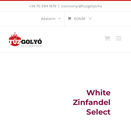
Kihagyás
+36 70 394 1979
|
csecsenyi@tuzgolyo.hu
Adataim
KOSÁR
White
Zinfandel
Select