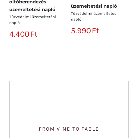
oltóberendezés
re
üzemeltetési napló
üzemeltetési napló
n
Tűzvédelmi üzemeltetési
Tűzvédelmi üzemeltetési
Tű
napló
napló
na
5.990
Ft
4.400
Ft
3
FROM VINE TO TABLE