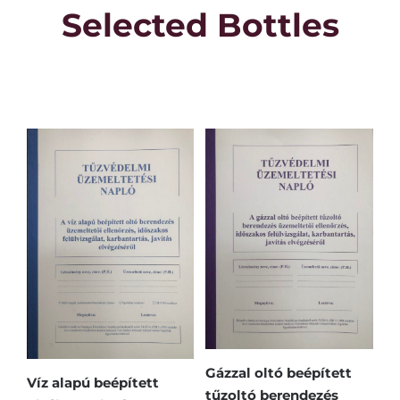
Selected Bottles
Gázzal oltó beépített
Víz alapú beépített
Hő
tűzoltó berendezés