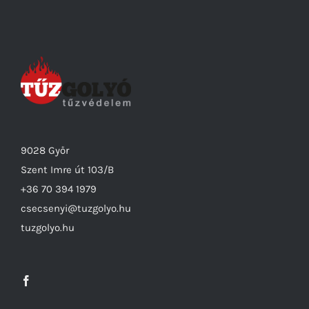
9028 Győr
Szent Imre út 103/B
+36 70 394 1979
csecsenyi@tuzgolyo.hu
tuzgolyo.hu