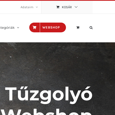
Adataim
KOSÁR
tegóriák
WEBSHOP
Tűzgolyó