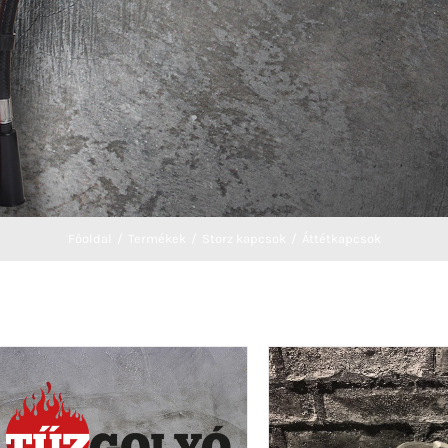
Főoldal
Termékek
Storz kapcsok
Áttétkapcsok
Product By 