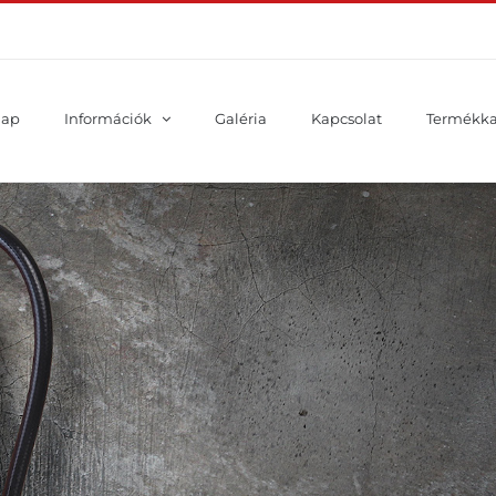
lap
Információk
Galéria
Kapcsolat
Termékka