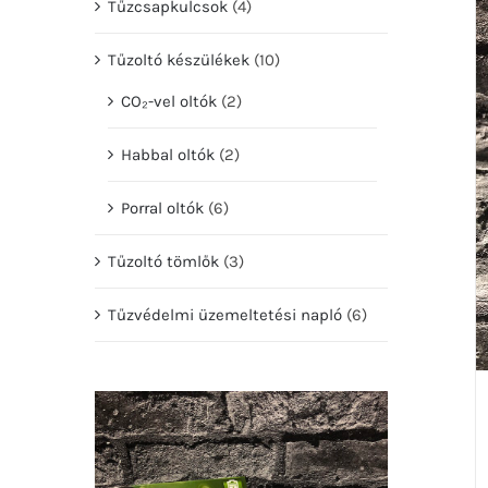
Tűzcsapkulcsok
(4)
Tűzoltó készülékek
(10)
CO₂-vel oltók
(2)
Habbal oltók
(2)
Porral oltók
(6)
Tűzoltó tömlők
(3)
Tűzvédelmi üzemeltetési napló
(6)