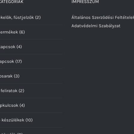
ATEGÓRIÁK
IMPRESSZUM
kelők, füstjelzők
(2)
Általános Szerződési Feltétele
Adatvédelmi Szabályzat
termékek
(6)
kapcsok
(4)
kapcsok
(17)
osarak
(3)
 feliratok
(2)
pkulcsok
(4)
ó készülékek
(10)