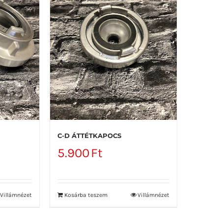
C-D ÁTTÉTKAPOCS
5.900
Ft
Villámnézet
Kosárba teszem
Villámnézet