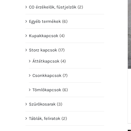
CO érzékelők, füstjelzők
(2)
Egyéb termékek
(6)
Kupakkapcsok
(4)
Storz kapcsok
(17)
Áttétkapcsok
(4)
Csonkkapcsok
(7)
Tömlőkapcsok
(6)
Szűrőkosarak
(3)
Táblák, feliratok
(2)