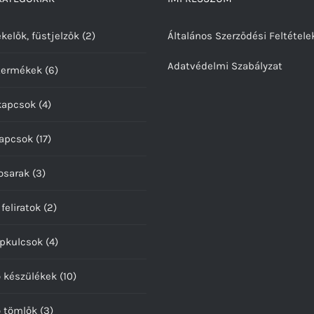
kelők, füstjelzők
(2)
Általános Szerződési Feltétele
Adatvédelmi Szabályzat
termékek
(6)
kapcsok
(4)
kapcsok
(17)
osarak
(3)
 feliratok
(2)
pkulcsok
(4)
ó készülékek
(10)
ó tömlők
(3)