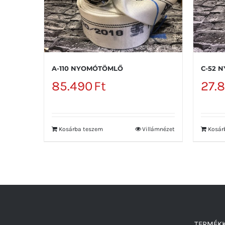
A-110 NYOMÓTÖMLŐ
C-52 
85.490
Ft
27.
Kosárba teszem
Villámnézet
Kosár
TERMÉKK