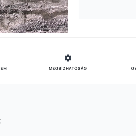
LEM
MEGBÍZHATÓSÁG
G
: