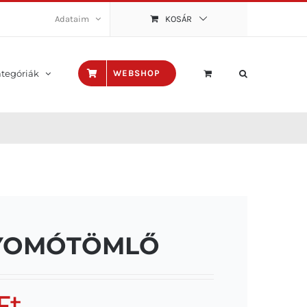
Adataim
KOSÁR
tegóriák
WEBSHOP
NYOMÓTÖMLŐ
Ft