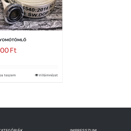
NYOMÓTÖMLŐ
800
Ft
ba teszem
Villámnézet
ATEGÓRIÁK
IMPRESSZUM