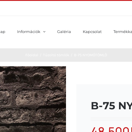
lap
Információk
Galéria
Kapcsolat
Termékka
Főoldal
Tűzoltó tömlők
B-75 NYOMÓTÖMLŐ
B-75 
48.500