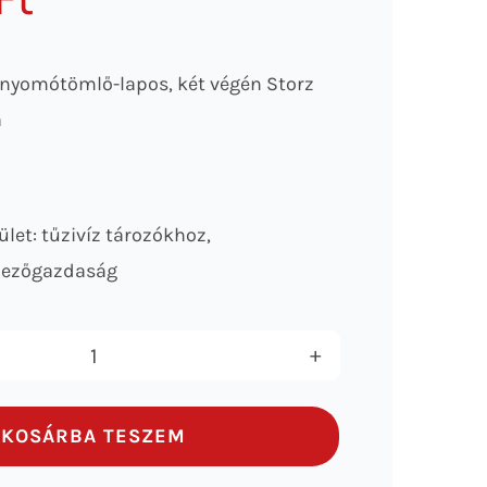
s nyomótömlő-lapos, két végén Storz
a
ület: tűzivíz tározókhoz,
mezőgazdaság
B-
75
KOSÁRBA TESZEM
NYOMÓTÖMLŐ