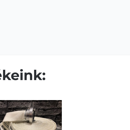
keink: