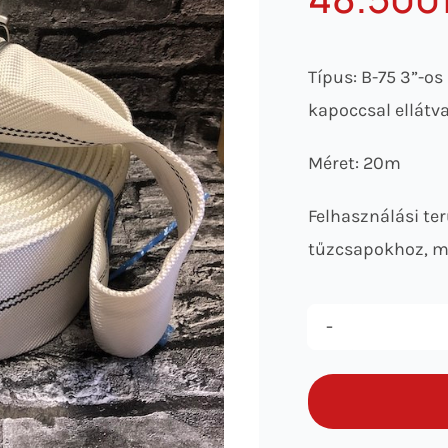
Típus: B-75 3”-o
kapoccsal ellátv
Méret: 20m
Felhasználási ter
tűzcsapokhoz, 