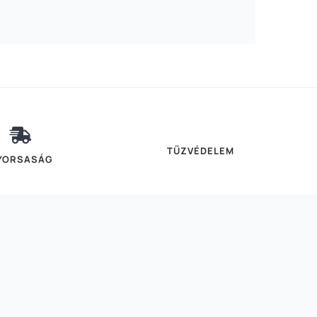
mennyiség
TŰZVÉDELEM
YORSASÁG