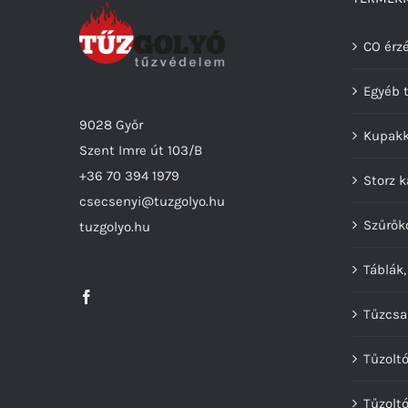
CO érzé
Egyéb 
9028 Győr
Kupak
Szent Imre út 103/B
+36 70 394 1979
Storz 
csecsenyi@tuzgolyo.hu
Szűrők
tuzgolyo.hu
Táblák,
Tűzcsa
Tűzolt
Tűzolt