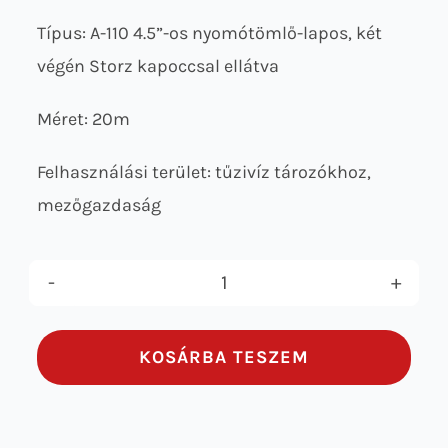
Típus: A-110 4.5”-os nyomótömlő-lapos, két
végén Storz kapoccsal ellátva
Méret: 20m
Felhasználási terület: tűzivíz tározókhoz,
mezőgazdaság
A-
110
KOSÁRBA TESZEM
NYOMÓTÖMLŐ
mennyiség