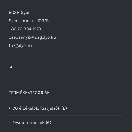
9028 Győr
Szent Imre út 103/B
+36 70 394 1979
csecsenyi@tuzgolyo.hu
tuzgolyo.hu
TERMÉKKATEGÓRIÁK
CO érzékelők, füstjelzők
(2)
Egyéb termékek
(6)