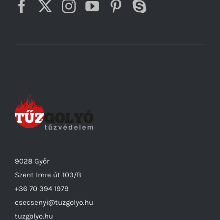
9028 Győr
Szent Imre út 103/B
+36 70 394 1979
csecsenyi@tuzgolyo.hu
tuzgolyo.hu