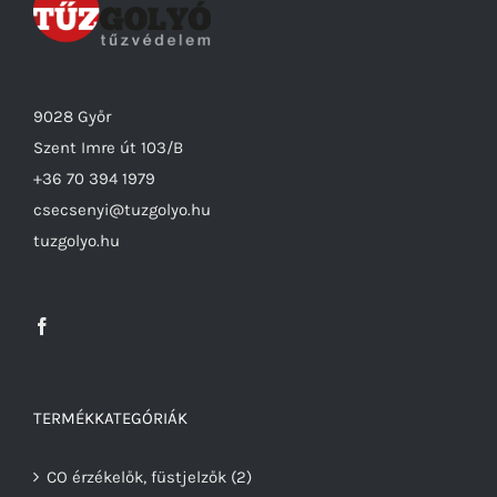
9028 Győr
Szent Imre út 103/B
+36 70 394 1979
csecsenyi@tuzgolyo.hu
tuzgolyo.hu
TERMÉKKATEGÓRIÁK
CO érzékelők, füstjelzők
(2)