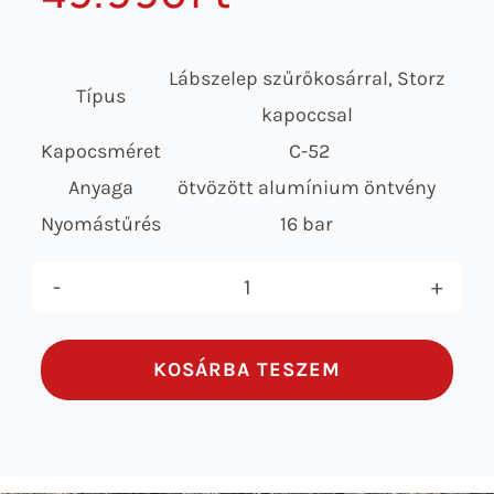
Lábszelep szűrőkosárral, Storz
Típus
kapoccsal
Kapocsméret
C-52
Anyaga
ötvözött alumínium öntvény
Nyomástűrés
16 bar
C-
52
KOSÁRBA TESZEM
SZŰRŐKOSÁR
LÁBSZELEPPEL
mennyiség