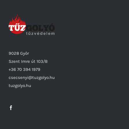
9028 Győr
Szent Imre út 103/B
+36 70 394 1979
csecsenyi@tuzgolyo.hu
tuzgolyo.hu