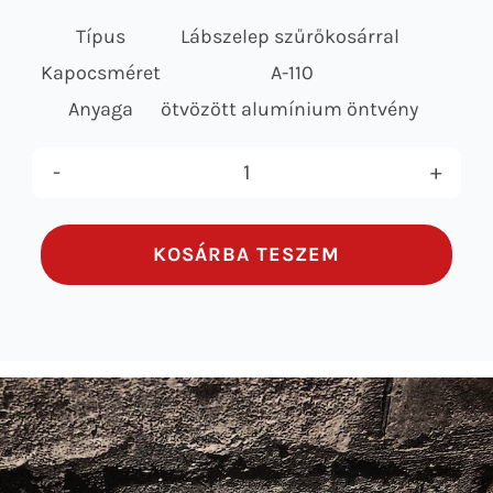
Típus
Lábszelep szűrőkosárral
Kapocsméret
A-110
Anyaga
ötvözött alumínium öntvény
A-
110
KOSÁRBA TESZEM
KUPAKKAPOCS
mennyiség