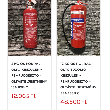
2 KG-OS PORRAL
12 KG-OS PORRAL
OLTÓ KÉSZÜLÉK +
OLTÓ TŰZOLTÓ
FÉMFÜGGESZTŐ –
KÉSZÜLÉK +
OLTÁSTELJESÍTMÉNY
FÉMFÜGGESZTŐ –
13A 89B C
OLTÁSTELJESÍTMÉNY
55A 233B C
12.065
Ft
48.500
Ft