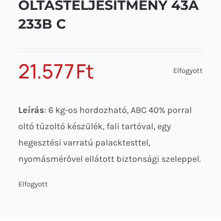
OLTÁSTELJESÍTMÉNY 43A
233B C
21.577
Ft
Elfogyott
Leírás
: 6 kg-os hordozható, ABC 40% porral
oltó tűzoltó készülék, fali tartóval, egy
hegesztési varratú palacktesttel,
nyomásmérővel ellátott biztonsági szeleppel.
Elfogyott