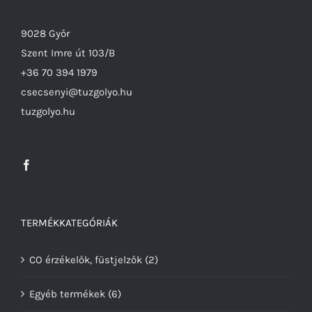
9028 Győr
Szent Imre út 103/B
+36 70 394 1979
csecsenyi@tuzgolyo.hu
tuzgolyo.hu
TERMÉKKATEGÓRIÁK
CO érzékelők, füstjelzők
(2)
Egyéb termékek
(6)