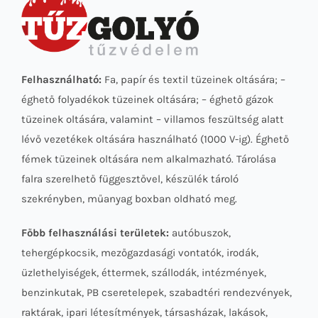
Felhasználható:
Fa, papír és textil tüzeinek oltására; –
éghető folyadékok tüzeinek oltására; – éghető gázok
tüzeinek oltására, valamint – villamos feszültség alatt
lévő vezetékek oltására használható (1000 V-ig). Éghető
fémek tüzeinek oltására nem alkalmazható. Tárolása
falra szerelhető függesztővel, készülék tároló
szekrényben, műanyag boxban oldható meg.
Főbb felhasználási területek:
autóbuszok,
tehergépkocsik, mezőgazdasági vontatók, irodák,
üzlethelyiségek, éttermek, szállodák, intézmények,
benzinkutak, PB cseretelepek, szabadtéri rendezvények,
raktárak, ipari létesítmények, társasházak, lakások,