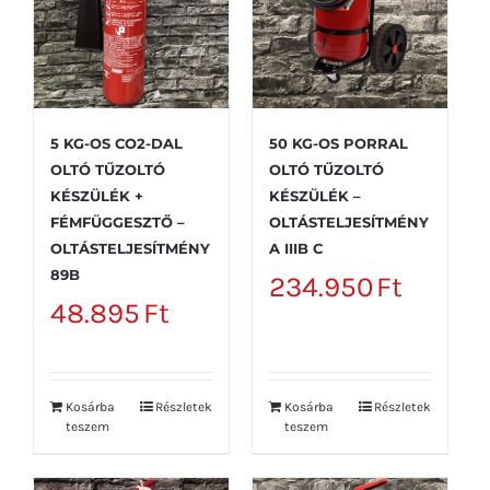
5 KG-OS CO2-DAL
50 KG-OS PORRAL
OLTÓ TŰZOLTÓ
OLTÓ TŰZOLTÓ
KÉSZÜLÉK +
KÉSZÜLÉK –
FÉMFÜGGESZTŐ –
OLTÁSTELJESÍTMÉNY
OLTÁSTELJESÍTMÉNY
A IIIB C
89B
234.950
Ft
48.895
Ft
Kosárba
Részletek
Kosárba
Részletek
teszem
teszem